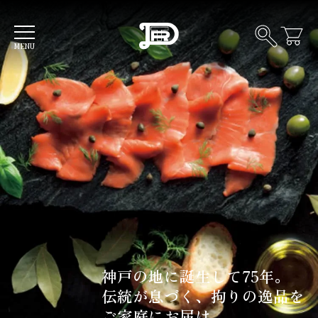
品を
す
MENU
ソ
ー
セ
ー
フ
ジ
ラ
ン
ク
ス
フ
モ
ル
ー
ト
ク
燻
サ
製
ー
製
モ
品
神戸の地に誕生して75年。
ビ
ン
他
ー
伝統が息づく、拘りの逸品を
フ
ご家庭にお届け。