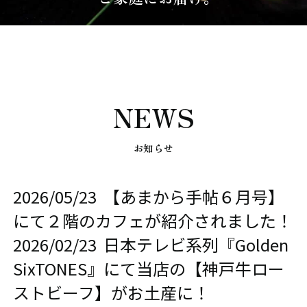
カ
ロ
レ
ー
ー
ス
ト
そ
ビ
の
ー
他
フ
NEWS
お知らせ
イペ
ジ
2026/05/23 【あまから手帖６月号】
にて２階のカフェが紹介されました！
2026/02/23 日本テレビ系列『Golden
low
s
SixTONES』にて当店の【神戸牛ロー
ストビーフ】がお土産に！