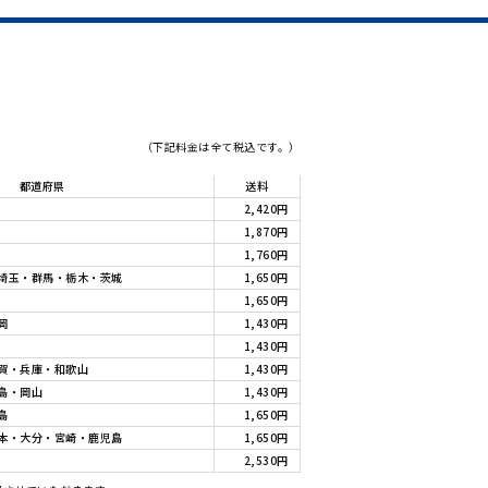
（下記料金は全て税込です。）
都道府県
送料
2,420円
1,870円
1,760円
埼玉・群馬・栃木・茨城
1,650円
1,650円
岡
1,430円
1,430円
賀・兵庫・和歌山
1,430円
島・岡山
1,430円
島
1,650円
本・大分・宮崎・鹿児島
1,650円
2,530円