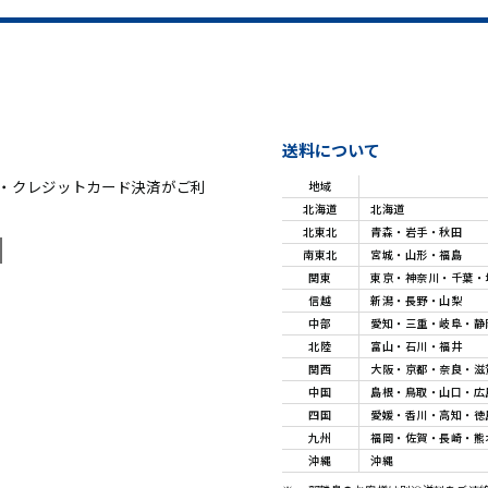
送料について
・クレジットカード決済がご利
地域
北海道
北海道
北東北
青森・岩手・秋田
南東北
宮城・山形・福島
関東
東京・神奈川・千葉・
信越
新潟・長野・山梨
中部
愛知・三重・岐阜・静
北陸
富山・石川・福井
関西
大阪・京都・奈良・滋
中国
島根・鳥取・山口・広
四国
愛媛・香川・高知・徳
九州
福岡・佐賀・長崎・熊
沖縄
沖縄