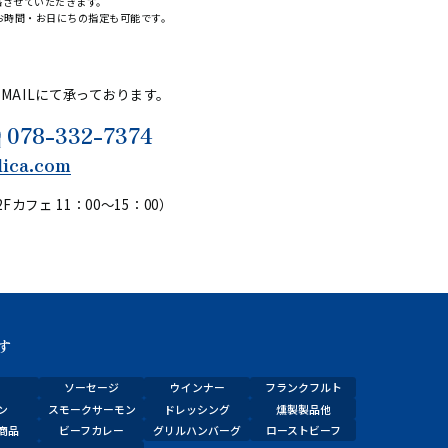
絡させていただきます。
たお時間・お日にちの指定も可能です。
・MAILにて承っております。
078-332-7374
lica.com
Fカフェ 11：00～15：00）
す
ソーセージ
ウインナー
フランクフルト
ン
スモークサーモン
ドレッシング
燻製製品他
商品
ビーフカレー
グリルハンバーグ
ローストビーフ