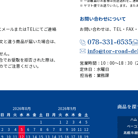
※ 一部離島のお客様は別途送料をご連
※ ヤマト便でお送りいたします。 ま
お問い合わせについて
メールまたはTELにてご連絡
お問い合わせは、TEL・FAX
078-331-6535
文と違う商品が届いた場合は、
info@tor-road-de
せん。
合でお受取を拒否された際は、
営業時間：10：00～18：30（2
のでご注意ください。
定休日：水曜日
担当者：業務課
商品を探
2026年8月
2026年9月
日
月
火
水
木
金
土
日
月
火
水
木
金
土
ハム
1
1
2
3
4
5
ベーコ
2
3
4
5
6
7
8
6
7
8
9
10
11
12
高級冷凍
9
10
11
12
13
14
15
13
14
15
16
17
18
19