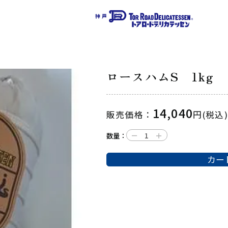
ロースハムS 1kg
14,040
販売価格：
円(税込)
－
＋
数量：
カー