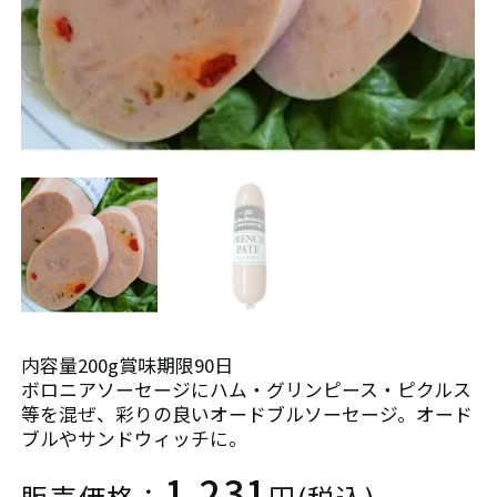
カ
ロ
レ
ー
ー
ス
ト
そ
ビ
の
ー
他
フ
イペ
ジ
内容量200g賞味期限90日
ボロニアソーセージにハム・グリンピース・ピクルス
low
等を混ぜ、彩りの良いオードブルソーセージ。オード
s
ブルやサンドウィッチに。
1,231
販売価格：
円(税込)