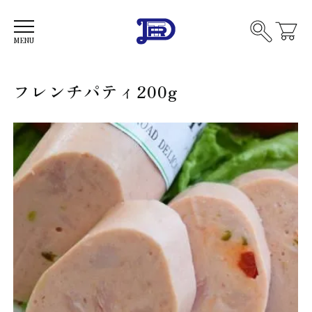
品を
す
MENU
ソ
フレンチパティ200g
ー
セ
ー
フ
ジ
ラ
ン
ク
ス
フ
モ
ル
ー
ト
ク
燻
サ
製
ー
製
モ
品
ビ
ン
他
ー
フ