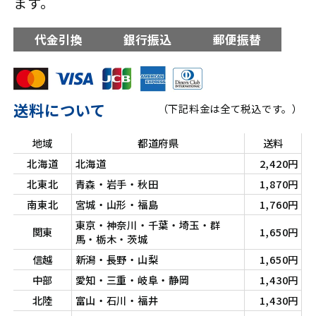
ます。
代金引換
銀行振込
郵便振替
送料について
（下記料金は全て税込です。）
地域
都道府県
送料
北海道
北海道
2,420円
北東北
青森・岩手・秋田
1,870円
南東北
宮城・山形・福島
1,760円
東京・神奈川・千葉・埼玉・群
関東
1,650円
馬・栃木・茨城
信越
新潟・長野・山梨
1,650円
中部
愛知・三重・岐阜・静岡
1,430円
北陸
富山・石川・福井
1,430円