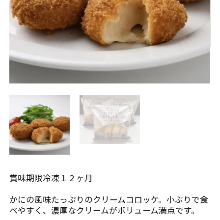
カ
ロ
レ
ー
ー
ス
ト
そ
ビ
の
ー
他
フ
イペ
ジ
low
賞味期限冷凍１２ヶ月
s
かにの風味たっぷりのクリームコロッケ。小ぶりで食
べやすく、濃厚なクリームがボリューム満点です。