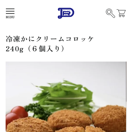
品を
す
MENU
ソ
冷凍かにクリームコロッケ
ー
セ
240g（６個入り）
ー
フ
ジ
ラ
ン
ク
ス
フ
モ
ル
ー
ト
ク
燻
サ
製
ー
製
モ
品
ビ
ン
他
ー
フ