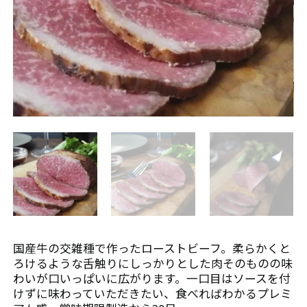
カ
ロ
レ
ー
ー
ス
ト
そ
ビ
の
ー
他
フ
イペ
ジ
low
国産牛の交雑種で作ったローストビーフ。柔らかくと
s
ろけるような舌触りにしっかりとした肉そのものの味
わいが口いっぱいに広がります。一口目はソースを付
けずに味わっていただきたい、食べればわかるプレミ