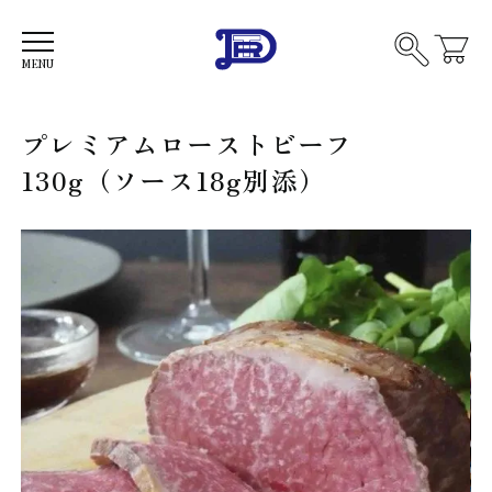
品を
す
MENU
ソ
プレミアムローストビーフ
ー
セ
130g（ソース18g別添）
ー
フ
ジ
ラ
ン
ク
ス
フ
モ
ル
ー
ト
ク
燻
サ
製
ー
製
モ
品
ビ
ン
他
ー
フ