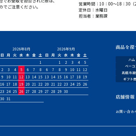
合でお受取を拒否された際は、
営業時間：10：00～18：30（2
のでご注意ください。
定休日：水曜日
担当者：業務課
商品を探
2026年8月
2026年9月
日
月
火
水
木
金
土
日
月
火
水
木
金
土
ハム
1
1
2
3
4
5
ベーコ
2
3
4
5
6
7
8
6
7
8
9
10
11
12
高級冷凍
9
10
11
12
13
14
15
13
14
15
16
17
18
19
ギフト
16
17
18
19
20
21
22
20
21
22
23
24
25
26
23
24
25
26
27
28
29
27
28
29
30
店舗情報
30
31
お問い合わ