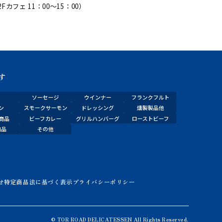
Fカフェ 11：00～15：00）
す
ソーセージ
ウインナー
フランクフルト
ン
スモークサーモン
ドレッシング
燻製製品他
商品
ビーフカレー
グリルハンバーグ
ローストビーフ
商品
その他
せ
特定商品法に基づく表示
プライバシーポリシー
© TOR ROAD DELICATESSEN All Rights Reserved.