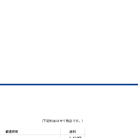
（下記料金は全て税込です。）
都道府県
送料
2,420円