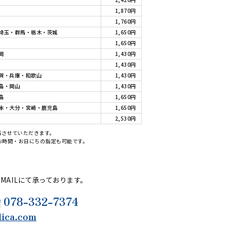
1,870円
1,760円
埼玉・群馬・栃木・茨城
1,650円
1,650円
岡
1,430円
1,430円
賀・兵庫・和歌山
1,430円
島・岡山
1,430円
島
1,650円
本・大分・宮崎・鹿児島
1,650円
2,530円
絡させていただきます。
たお時間・お日にちの指定も可能です。
・MAILにて承っております。
078-332-7374
lica.com