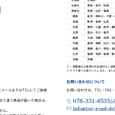
北東北
青森・岩手・秋田
南東北
宮城・山形・福島
関東
東京・神奈川・千葉・
信越
新潟・長野・山梨
中部
愛知・三重・岐阜・静
北陸
富山・石川・福井
関西
大阪・京都・奈良・滋
中国
島根・鳥取・山口・広
四国
愛媛・香川・高知・徳
九州
福岡・佐賀・長崎・熊
沖縄
沖縄
※ 一部離島のお客様は別途送料をご連
※ ヤマト便でお送りいたします。 ま
お問い合わせについて
メールまたはTELにてご連絡
お問い合わせは、TEL・FAX
078-331-6535
文と違う商品が届いた場合は、
info@tor-road-de
せん。